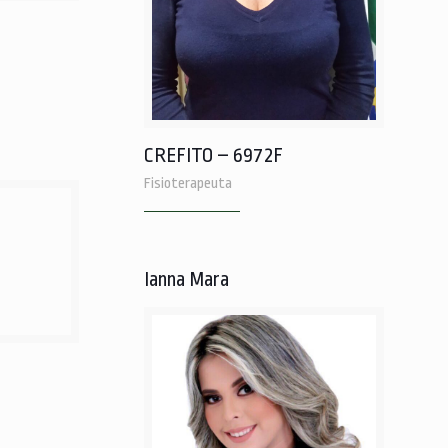
CREFITO – 6972F
Fisioterapeuta
Ianna Mara