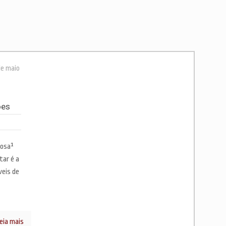
de maio
ões
tosa¹
tar é a
veis de
eia mais