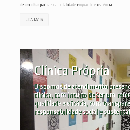
de um olhar para a sua totalidade enquanto existência.
LEIA MAIS
Clínica Própria
Dispomos de atendimento presenc
clínica, com intuito de ser um refe
qualidade e eficácia, com transparê
responsabilidade social e sustentab