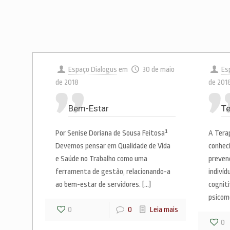
Espaço Dialogus
em
30 de maio
Es
de 2018
de 201
Bem-Estar
Te
Por Senise Doriana de Sousa Feitosa¹
A Tera
Devemos pensar em Qualidade de Vida
conhec
e Saúde no Trabalho como uma
preven
ferramenta de gestão, relacionando-a
indivíd
ao bem-estar de servidores.
[…]
cogniti
psicom
0
0
Leia mais
0