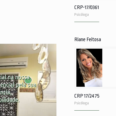
CRP-17/0361
Psicóloga
Riane Feitosa
ial na nossa
rencial pela sua
ncia,
CRP 17/2475
ilidade.
Psicóloga