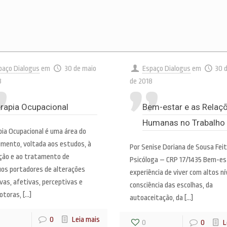
paço Dialogus
em
30 de maio
Espaço Dialogus
em
30 
8
de 2018
rapia Ocupacional
Bem-estar e as Relaç
Humanas no Trabalho
pia Ocupacional é uma área do
imento, voltada aos estudos, à
Por Senise Doriana de Sousa Fei
ção e ao tratamento de
Psicóloga – CRP 17/1435 Bem-es
uos portadores de alterações
experiência de viver com altos ní
vas, afetivas, perceptivas e
consciência das escolhas, da
otoras,
[…]
autoaceitação, da
[…]
0
Leia mais
0
0
L